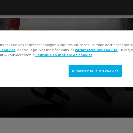
Press Room & Ink
InkFormulation Software
ons des cookies et des technologies similaires sur ce site, comme décrit dans notr
Ben Spiegel, Hagen Herlitze
+1
e cookies
, que vous pouvez modifier dans les
Paramètres des cookies
. En cliqu
ut », vous acceptez la
Politique en matière de cookies
.
Autoriser tous les cookies