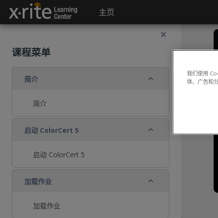
跳到主要内容
主页
课程菜单
我们使用 C
折叠
简介
体、广告和
简介
折叠
启动 ColorCert 5
启动 ColorCert 5
折叠
加载作业
加载作业