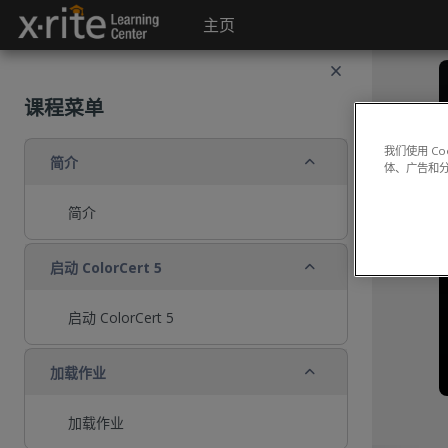
跳到主要内容
主页
课程菜单
我们使用 C
折叠
简介
体、广告和
简介
折叠
启动 ColorCert 5
启动 ColorCert 5
折叠
加载作业
加载作业