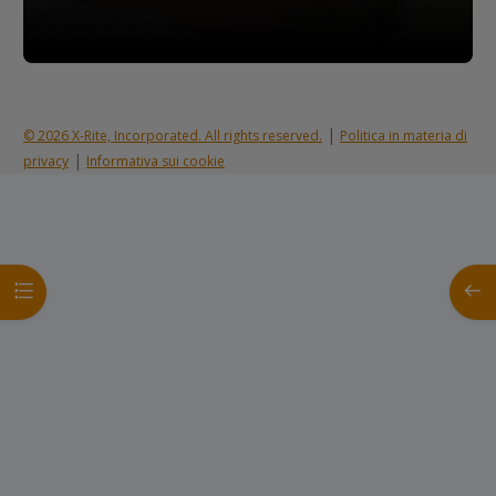
|
© 2026 X-Rite, Incorporated. All rights reserved.
Politica in materia di
|
privacy
Informativa sui cookie
Apri indice del corso
Apri 