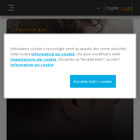
Vai al contenuto principale
Ospite
Login
Pannello laterale
Press Room & Ink
ColorCert QA Tools Operator Training
Utilizziamo cookie e tecnologie simili su questo sito come descritto
Keiko Piotrowski
nella nostra
Informativa sui cookie
, che puoi modificare nelle
Impostazioni dei cookie
. Cliccando su “Accetta tutto”, accetti l
Informativa sui cookie
.
Accetta tutti i cookie