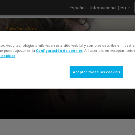
Español - Internacional ‎(es)‎
Press Room & Ink
ColorCert QA Tools Operator Training
cookies y tecnologías similares en este sitio web tal y como se describe en nuestr
Keiko Piotrowski
ue puede ajustar en la
Configuración de cookies
. Al hacer clic en «Aceptar todo»
e cookies
.
Aceptar todas las cookies