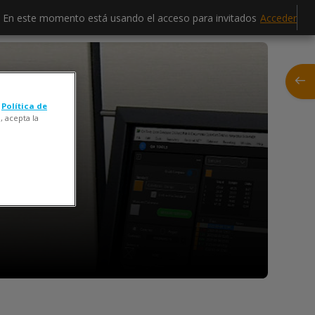
En este momento está usando el acceso para invitados
Acceder
Abrir
a
Política de
, acepta la