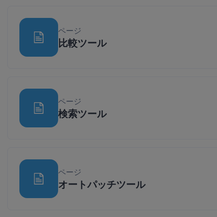
ページ
ページ
比較ツール
ページ
ページ
検索ツール
ページ
ページ
オートパッチツール