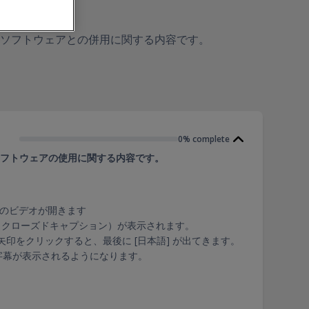
agerソフトウェアとの併用に関する内容です。
0% complete
erソフトウェアの使用に関する内容です。
のビデオが開きます
（クローズドキャプション）が表示されます。
ックし右矢印をクリックすると、最後に [日本語] が出てきます。
語字幕が表示されるようになります。