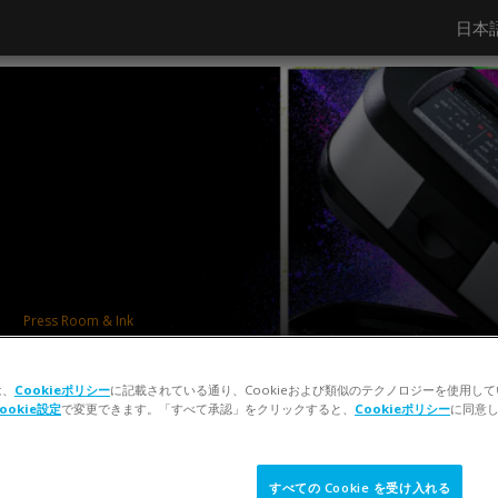
日本語 ‎
Press Room & Ink
eXact Training
は、
Cookieポリシー
に記載されている通り、Cookieおよび類似のテクノロジーを使用し
ookie設定
で変更できます。「すべて承認」をクリックすると、
Cookieポリシー
に同意
Introduction
すべての Cookie を受け入れる