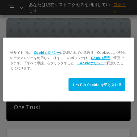
メインコンテンツへスキップする
あなたは現在ゲストアクセスを利用してい
ログイ
ます
ン
サイドパネル
当サイトでは、
Cookieポリシー
に記載されている通り、Cookieおよび類似
のテクノロジーを使用しています。このポリシーは、
Cookie設定
で変更で
きます。「すべて承認」をクリックすると、
Cookieポリシー
に同意したこ
とになります。
すべての Cookie を受け入れる
Custom Programs
One Trust
トピックアウトライン