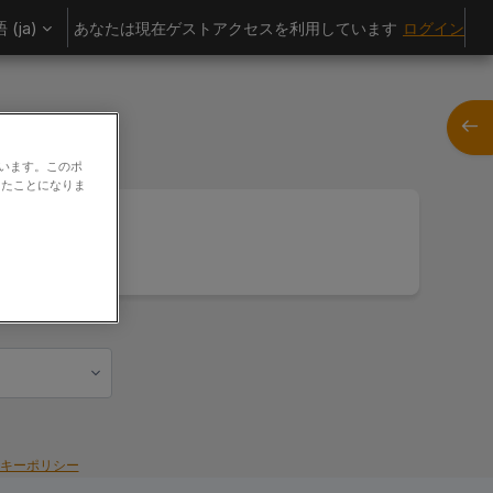
(ja)‎
あなたは現在ゲストアクセスを利用しています
ログイン
ブロ
ています。このポ
したことになりま
キーポリシー