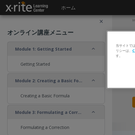
メインコンテンツへスキップする
ホーム
I
オンライン講座メニュー
当サイトで
折りたたむ
Module 1: Getting Started
リシーは、
C
す。
Getting Started
折りたたむ
Module 2: Creating a Basic Formula
Creating a Basic Formula
折りたたむ
Module 3: Formulating a Correction
Formulating a Correction