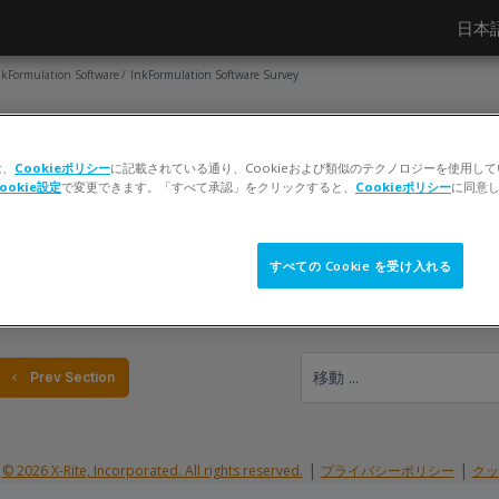
日本語 ‎
nkFormulation Software
InkFormulation Software Survey
フィードバック
InkFormulation Software Survey
は、
Cookieポリシー
に記載されている通り、Cookieおよび類似のテクノロジーを使用し
ookie設定
で変更できます。「すべて承認」をクリックすると、
Cookieポリシー
に同意
すべての Cookie を受け入れる
移動 ...
  Prev Section
|
|
© 2026 X-Rite, Incorporated. All rights reserved.
プライバシーポリシー
クッ