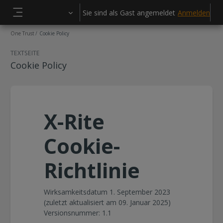
Zum Hauptinhalt
Sie sind als Gast angemeldet
Anmelden
Website-Übersicht
One Trust
Cookie Policy
TEXTSEITE
Cookie Policy
X-Rite
Cookie-
Richtlinie
Wirksamkeitsdatum 1. September 2023
(zuletzt aktualisiert am 09. Januar 2025)
Versionsnummer: 1.1