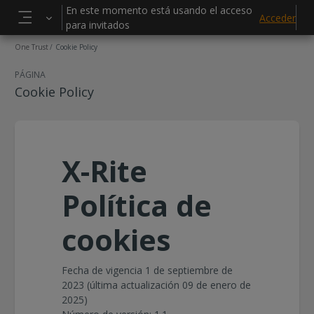
Salta al contenido principal
En este momento está usando el acceso
Acceder
para invitados
Panel lateral
One Trust
Cookie Policy
PÁGINA
Cookie Policy
X-Rite
Política de
cookies
Fecha de vigencia 1 de septiembre de
2023 (última actualización 09 de enero de
2025)