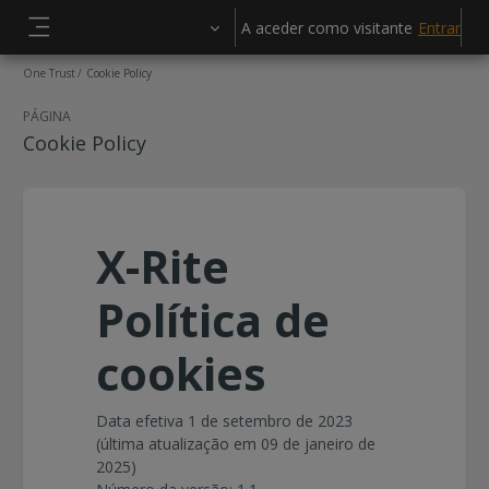
Ir para o conteúdo principal
A aceder como visitante
Entrar
Painel lateral
One Trust
Cookie Policy
PÁGINA
Cookie Policy
X-Rite
Política de
cookies
Data efetiva 1 de setembro de 2023
(última atualização em 09 de janeiro de
2025)