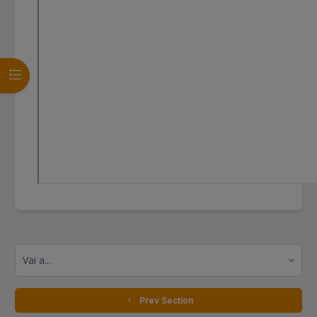
Apri indice del corso
Vai a...
  Prev Section