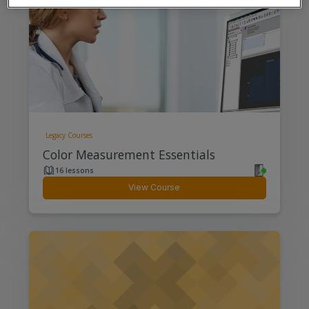
Legacy Courses
Color Measurement Essentials
16 lessons
View Course