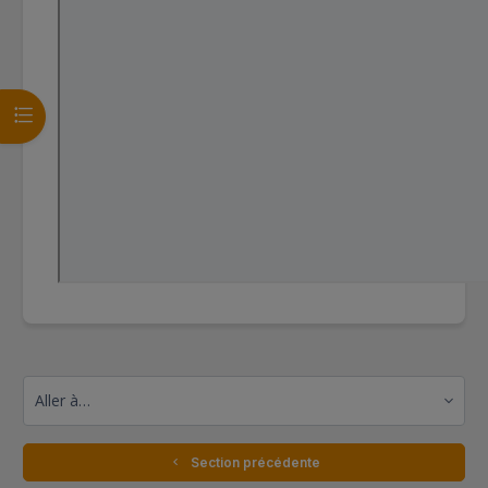
Ouvrir l’index du cours
Aller à…
  Section précédente