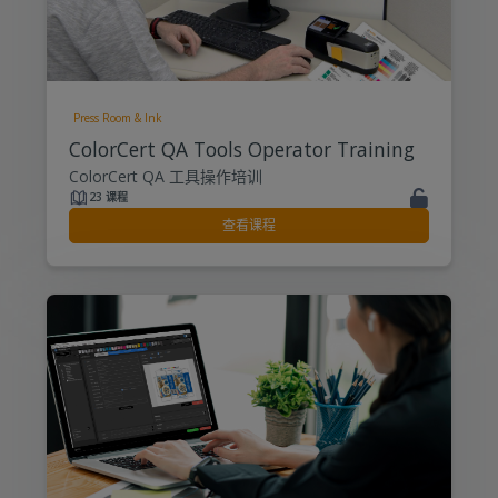
Press Room & Ink
ColorCert QA Tools Operator Training
ColorCert QA 工具操作培训
23 课程
查看课程