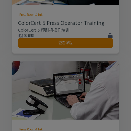
Press Room & Ink
ColorCert 5 Press Operator Training
ColorCert 5 印刷机操作培训
25 课程
查看课程
Press Room & Ink