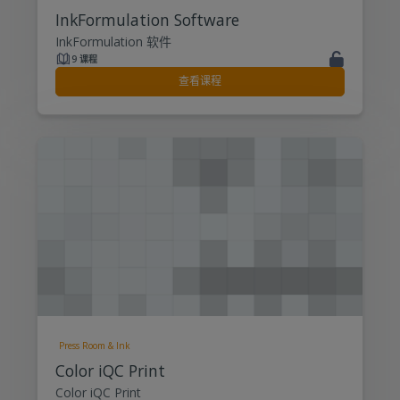
InkFormulation Software
InkFormulation 软件
9 课程
查看课程
Press Room & Ink
Color iQC Print
Color iQC Print