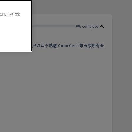
。我们还同社交媒
0% complete
 新用户、需要复习的用户以及不熟悉 ColorCert 第五版所有全