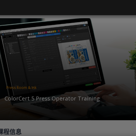
Press Room & Ink
ColorCert 5 Press Operator Training
课程信息