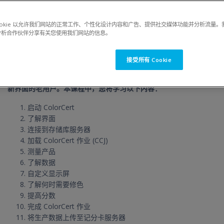
24 页面,
1 测验,
1 文本和媒体区.
ookie 以允许我们网站的正常工作、个性化设计内容和广告、提供社交媒体功能并分析流量
分析合作伙伴分享有关您使用我们网站的信息。
简介
完成本节大约用时：2 分钟
接受所有 Cookie
欢迎参加 ColorCert 5 印刷机操作培训！本课程面向 ColorCert
新界面的老用户。本课程中，您将学习以下内容：
启动 ColorCert
了解界面
连接到存储库服务器
加载 ColorCert 作业 (CCJ)
测量产品
了解数据
自定义显示屏
了解何时需要修色
提高分数
完成 ColorCert 作业
将生产数据上传至记分卡服务器