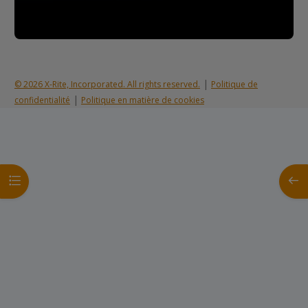
|
© 2026 X-Rite, Incorporated. All rights reserved.
Politique de
|
confidentialité
Politique en matière de cookies
Ouvrir l’index du cours
Ouvrir