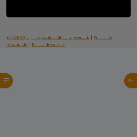
|
© 2026 X-Rite, Incorporated. All rights reserved.
Política de
|
privacidade
Política de cookies
Abrir índice da disciplina
Abrir