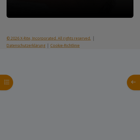
|
© 2026 X-Rite, Incorporated. All rights reserved.
|
Datenschutzerklärung
Cookie-Richtlinie
Kursindex öffnen
Block