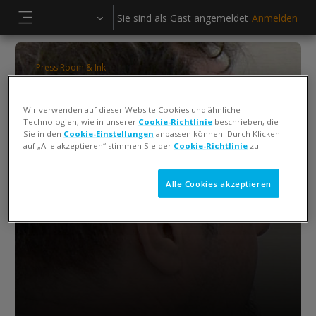
Zum Hauptinhalt
Sie sind als Gast angemeldet
Anmelden
Website-Übersicht
Press Room & Ink
ColorCert QA Tools Operator Training
Wir verwenden auf dieser Website Cookies und ähnliche
Keiko Piotrowski
Technologien, wie in unserer
Cookie-Richtlinie
beschrieben, die
Sie in den
Cookie-Einstellungen
anpassen können. Durch Klicken
auf „Alle akzeptieren“ stimmen Sie der
Cookie-Richtlinie
zu.
Alle Cookies akzeptieren