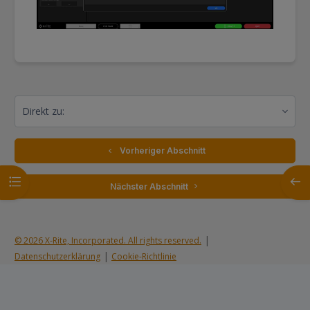
Direkt zu:
  Vorheriger Abschnitt
Kursindex öffnen
Block
 Nächster Abschnitt 
|
© 2026 X-Rite, Incorporated. All rights reserved.
|
Datenschutzerklärung
Cookie-Richtlinie