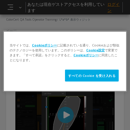
メインコンテンツへスキップする
あなたは現在ゲストアクセスを利用してい
ログイ
ます
ン
サイドパネル
ColorCert QA Tools Operator Training
L*a*b* 表示ウィジット
ページ
L*a*b* 表示ウィジット
当サイトでは、
Cookieポリシー
に記載されている通り、Cookieおよび類似
のテクノロジーを使用しています。このポリシーは、
Cookie設定
で変更で
完了要件
きます。「すべて承認」をクリックすると、
Cookieポリシー
に同意したこ
閲覧する
とになります。
すべての Cookie を受け入れる