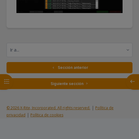
Ir a...
  Sección anterior
Abrir índice del curso
Abrir
 Siguiente sección 
|
© 2026 X-Rite, Incorporated. All rights reserved.
Política de
|
privacidad
Política de cookies