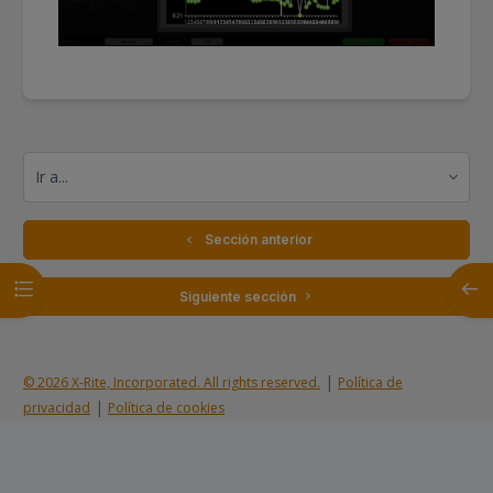
Ir a...
  Sección anterior
Abrir índice del curso
Abrir
 Siguiente sección 
|
© 2026 X-Rite, Incorporated. All rights reserved.
Política de
|
privacidad
Política de cookies