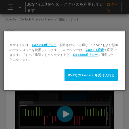
メインコンテンツへスキップする
あなたは現在ゲストアクセスを利用してい
ログイ
ます
ン
サイドパネル
ColorCert QA Tools Operator Training
履歴ウィジット
ページ
履歴ウィジット
当サイトでは、
Cookieポリシー
に記載されている通り、Cookieおよび類似
のテクノロジーを使用しています。このポリシーは、
Cookie設定
で変更で
完了要件
きます。「すべて承認」をクリックすると、
Cookieポリシー
に同意したこ
閲覧する
とになります。
すべての Cookie を受け入れる