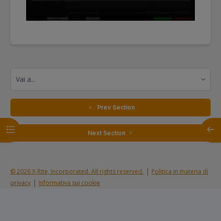
Vai a...
  Prev Section
Apri indice del corso
Apri 
 Next Section 
|
© 2026 X-Rite, Incorporated. All rights reserved.
Politica in materia di
|
privacy
Informativa sui cookie