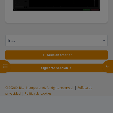
Ir a...
  Sección anterior
Abrir índice del curso
Abrir
 Siguiente sección 
|
© 2026 X-Rite, Incorporated. All rights reserved.
Política de
|
privacidad
Política de cookies