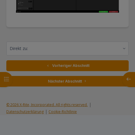
Direkt zu:
  Vorheriger Abschnitt
Kursindex öffnen
Block
 Nächster Abschnitt 
|
© 2026 X-Rite, Incorporated. All rights reserved.
|
Datenschutzerklärung
Cookie-Richtlinie