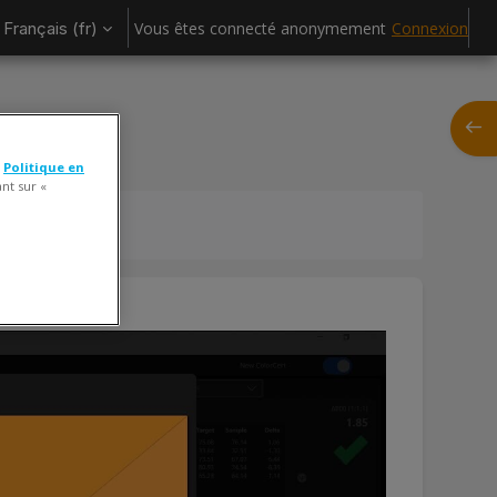
Français ‎(fr)‎
Vous êtes connecté anonymement
Connexion
Ouvrir
e
Politique en
ant sur «