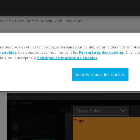
olorCert QA Tools Operator Training
Visual Color Widget
AGE
Visual Color Widget
ons des cookies et des technologies similaires sur ce site, comme décrit dans notr
e cookies
, que vous pouvez modifier dans les
Paramètres des cookies
. En cliqu
onditions d’achèvement
ut », vous acceptez la
Politique en matière de cookies
.
Consulter
Autoriser tous les cookies