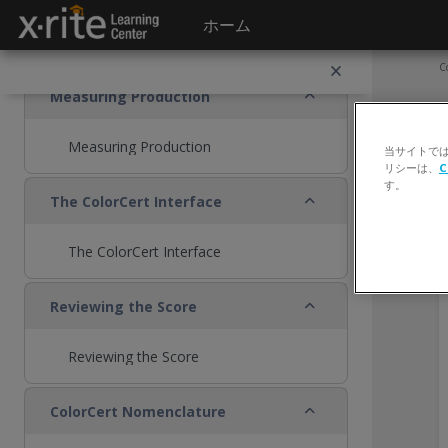
メインコンテンツへスキップする
ホーム
Saving a Local Copy
C
折りたたむ
Measuring Production
Measuring Production
当サイトで
リシーは、
C
す。
折りたたむ
The ColorCert Interface
The ColorCert Interface
折りたたむ
Reviewing the Score
Reviewing the Score
折りたたむ
ColorCert Nomenclature