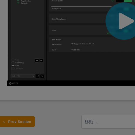
移動 ...
  Prev Section