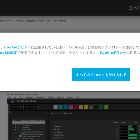
日本語 ‎
olorCert 5 Press Operator Training
Tree View
ページ
Tree View
は、
Cookieポリシー
に記載されている通り、Cookieおよび類似のテクノロジーを使用し
ookie設定
で変更できます。「すべて承認」をクリックすると、
Cookieポリシー
に同意
完了要件
閲覧する
すべての Cookie を受け入れる