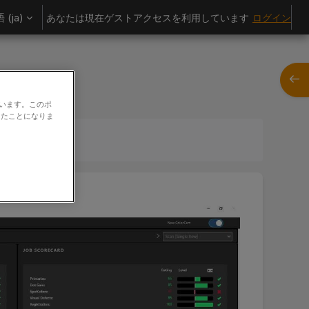
(ja)‎
あなたは現在ゲストアクセスを利用しています
ログイン
ブロ
ています。このポ
したことになりま