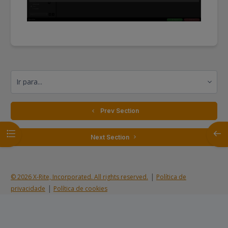
Ir para...
  Prev Section
Abrir índice da disciplina
Abrir
 Next Section 
|
© 2026 X-Rite, Incorporated. All rights reserved.
Política de
|
privacidade
Política de cookies