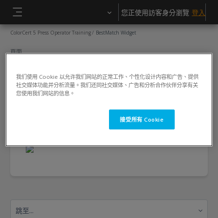
跳至主內容
您正使用訪客身分瀏覽
登入
側板
ColorCert 5 Press Operator Training
BestMatch Widget
頁面
BestMatch Widget
我们使用 Cookie 以允许我们网站的正常工作、个性化设计内容和广告、提供
社交媒体功能并分析流量。我们还同社交媒体、广告和分析合作伙伴分享有关
完成課程所需要的條件
您使用我们网站的信息。
檢視
接受所有 Cookie
跳至...