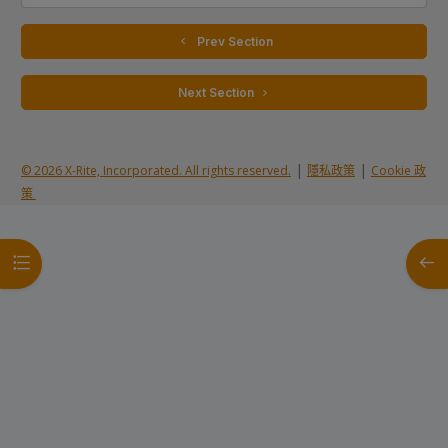
  Prev Section
 Next Section 
|
|
© 2026 X-Rite, Incorporated. All rights reserved.
隱私政策
Cookie 政
策
開啟課程索引
開啟