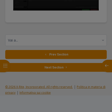
Vai a...
  Prev Section
Apri indice del corso
Apri 
 Next Section 
|
© 2026 X-Rite, Incorporated. All rights reserved.
Politica in materia di
|
privacy
Informativa sui cookie